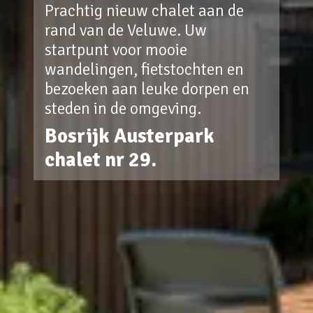
Prachtig nieuw chalet aan de
rand van de Veluwe. Uw
startpunt voor mooie
wandelingen, fietstochten en
bezoeken aan leuke dorpen en
steden in de omgeving.
Bosrijk Austerpark
chalet nr 29.