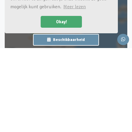
mogelijk kunt gebruiken.
Meer lezen
Klik voor een kaart van de omgeving
Okay!
Beschikbaarheid
Omgeving
Burgers Zoo in Arnhem
Burgers Zoo
Duik in 8 miljoen liter water,
Previous
Nex
ga op avontuur in de
overdekte jungle en bewonder
de gieren in onze woestijn!